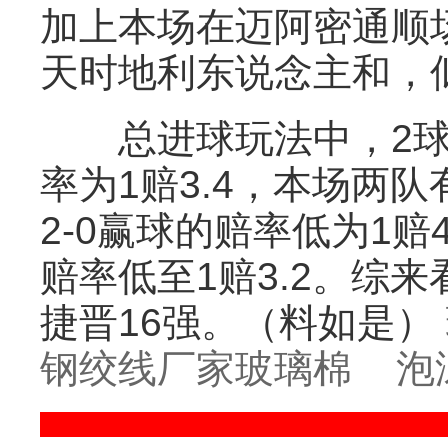
加上本场在迈阿密通顺
天时地利东说念主和，
总进球玩法中，2球的赔
率为1赔3.4，本场两
2-0赢球的赔率低为1赔
赔率低至1赔3.2。综
捷晋16强。（料如是）
钢绞线厂家
玻璃棉
泡