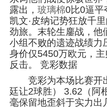
露出，
玻璃棉
0比0逼
凯文·皮纳记势狂放千里
劲旅。末轮生鏖战，他们
小组不败的遗迹战绩力
身价仅5450万欧元，
反击。 竞彩数据
竞彩为本场比赛开出了
廷让2球胜） 3.62（
毫保留地歪斜于实力出