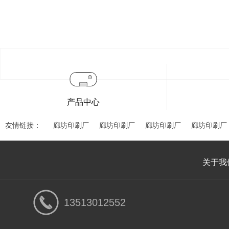
产品中心
友情链接：
廊坊印刷厂
廊坊印刷厂
廊坊印刷厂
廊坊印刷厂
关于我
13513012552