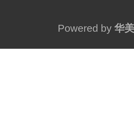
Powered by
华