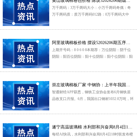
黄山玻璃棉卷毡价格 陈设52026206期烟火万财万千两码综
万千两码：3万千两码大小：小万千两码奇偶：奇
万千两码质：质万千两码012路：0万千两码大中
小：中万千两码升平降：升万千两...
阿里玻璃棉板价格 摆设52026206期五序奇才
上期开号码：8 0 6 0 8本期荐：万位阴阳：阴千位
阴阳：阳百位阴阳：阳十位阴阳：阳个位阴阳：阳
阴阳阴数个数：1阴阳阳...
崇左玻璃棉板厂家 中钢协：上半年我国累计钢材269.6万吨
智通财经APP获悉，钢铁工业协会发布6月钢铁居
品收支口月报。6月，我国出口钢材1032.0万吨，环
比下降0.2；出口均价...
遂宁高温玻璃棉 水利部和兴奋局8月4日18时联发布橙山洪灾害
每经AI快讯，水利部和兴奋局8月4日18时联发布橙