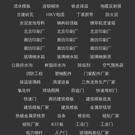
清水模板
连锁砌块
铁皮保温
地暖反射膜
古建砖瓦
10KV电缆
丁基胶带
防火泥
水泥发泡母料
钢构轻强板
铡草机变速箱
北京印刷厂
北京印刷厂
北京印刷厂
廊坊印刷厂
廊坊印刷厂
廊坊印刷厂
廊坊印刷厂
廊坊印刷厂
廊坊印刷厂
玻璃钢水箱
玻璃钢水箱
玻璃钢厕房
公路排水沟
树脂排水沟
除垢剂
空气预热器
消防工程
塑钢配件
门窗配件厂家
保温玻璃棉
滴灌设备
三角龙骨生产厂家
氯化锌
球场围网
防盗门
快速堆积门
快速门
廊坊建筑模板
建筑模板批发
建筑模板厂家
建筑模板
金属穿线管
热镀金属穿线管
齿条
锥齿轮
链轮厂家
链轮厂家
KST板
工业门
工业门
电力钢杆
入户门
玻璃棉卷毡厂家