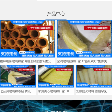
产品中心
榆林绝缘玻璃棉家 用原创话剧暂别数万社区“老朋友
宝鸡玻璃丝棉厂家 17盏景观灯“集体失明” 市民慨叹“夜路难
七台河玻璃棉卷毡 腾讯高大为：让AI成为推动社会进步的普惠力
常州离心玻璃棉厂家 38款违法违规收集使用个人信息的移动应用
安顺防火材料 首届罕见病创新协同诊疗论坛举行， 助力NF1与