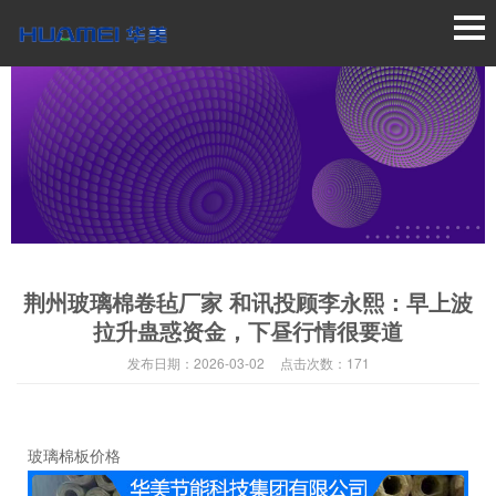
荆州玻璃棉卷毡厂家 和讯投顾李永熙：早上波
拉升蛊惑资金，下昼行情很要道
发布日期：
2026-03-02
点击次数：
171
玻璃棉板价格