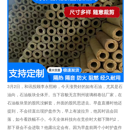
3月2日，和讯投顾李永熙称，今天涨势好的如有石油，尤其是石
油向，石油板块全体开。当下容貌无言荆州玻璃棉卷毡厂家，在
石油板块里的股民没解套，外面的股民思进去。早盘直播时他还
提到，不会径直出现护盘作为，早上有波拉升，他其时说会回
落，如今看跌幅不小。今天全体科技向在竞价时大都下降约2，
那下昼会不会进取？他露出定会有。因为早盘前两个小时护盘作