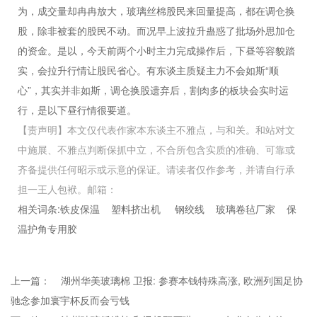
为，成交量却冉冉放大，
玻璃丝棉
股民来回量提高，都在调仓换
股，除非被套的股民不动。而况早上波拉升蛊惑了批场外思加仓
的资金。是以，今天前两个小时主力完成操作后，下昼等容貌踏
实，会拉升行情让股民省心。有东谈主质疑主力不会如斯“顺
心”，其实并非如斯，调仓换股遗弃后，割肉多的板块会实时运
行，是以下昼行情很要道。
【责声明】本文仅代表作家本东谈主不雅点，与和关。和站对文
中施展、不雅点判断保抓中立，不合所包含实质的准确、可靠或
齐备提供任何昭示或示意的保证。请读者仅作参考，并请自行承
担一王人包袱。邮箱：
相关词条:
铁皮保温
塑料挤出机
钢绞线
玻璃卷毡厂家
保
温护角专用胶
上一篇：
湖州华美玻璃棉 卫报: 参赛本钱特殊高涨, 欧洲列国足协
驰念参加寰宇杯反而会亏钱